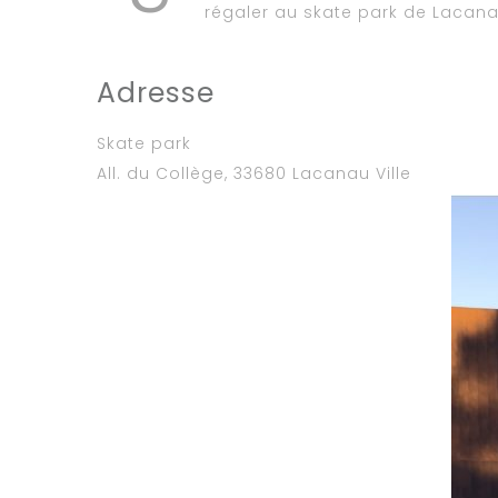
régaler au skate park de Lacana
Adresse
Skate park
All. du Collège, 33680 Lacanau Ville