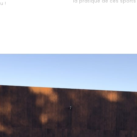
la pratique de ces sport
u !