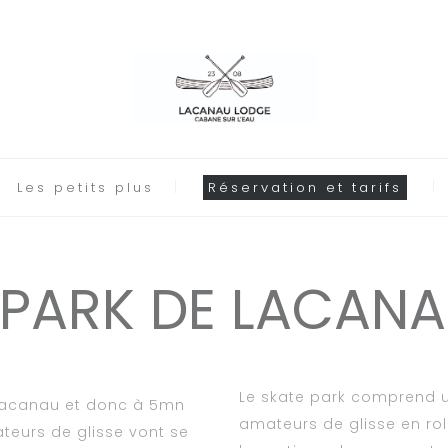
Les petits plus
Réservation et tarifs
 PARK DE LACANAU
Le skate park comprend u
 Lacanau et donc à 5mn
amateurs de glisse en rol
teurs de glisse vont se