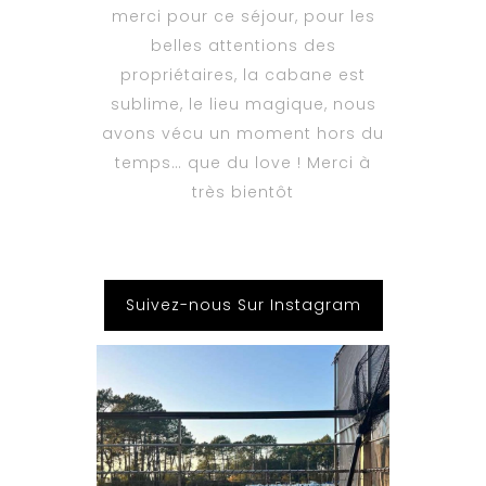
merci pour ce séjour, pour les
belles attentions des
propriétaires, la cabane est
sublime, le lieu magique, nous
avons vécu un moment hors du
temps… que du love ! Merci à
très bientôt
Suivez-nous Sur Instagram