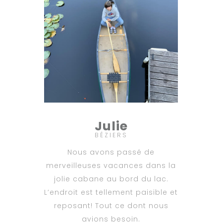
Julie
BÉZIERS
Nous avons passé de
merveilleuses vacances dans la
jolie cabane au bord du lac.
L’endroit est tellement paisible et
reposant! Tout ce dont nous
avions besoin.