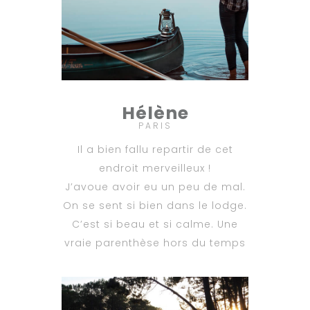
Hélène
PARIS
Il a bien fallu repartir de cet
endroit merveilleux !
J’avoue avoir eu un peu de mal.
On se sent si bien dans le lodge.
C’est si beau et si calme. Une
vraie parenthèse hors du temps